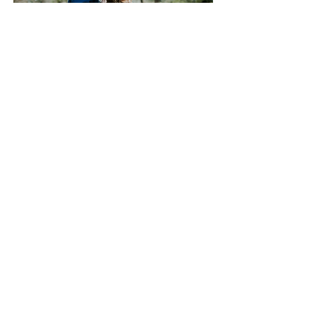
Découvrir
LES MARIAGES INSPIRES
Vous rêvez d'un mariage à thème, inspiré d'une autre
époque, d'une série culte ou de tout autre chose
...