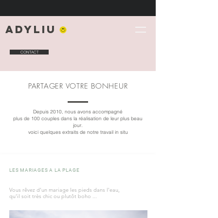
Adyliu
CONTACT
PARTAGER VOTRE BONHEUR
Depuis 2010, nous avons accompagné
plus de 100 couples dans la réalisation de leur plus beau
jour.
voici quelques extraits de notre travail in situ
LES MARIAGES A LA PLAGE
Vous rêvez d'un mariage les pieds dans l'eau,
qu'il soit très chic ou plutôt boho ...