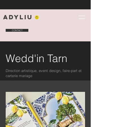
Adyliu
CONTACT
Wedd'in Tarn
Direction artistique, event design, faire-part et
carterie mariage
Mariage R&E