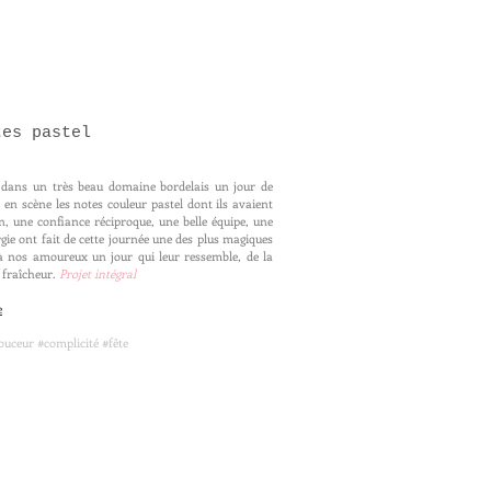
tes pastel
s dans un très beau domaine bordelais un jour de
 en scène les notes couleur pastel dont ils avaient
ion, une confiance réciproque, une belle équipe, une
rgie ont fait de cette journée une des plus magiques
t à nos amoureux un jour qui leur ressemble, de la
 fraîcheur.
Projet intégral
e
uceur #complicité #fête