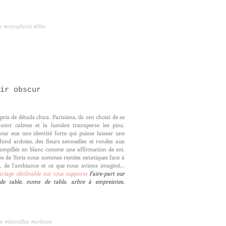
 #complicité #fête
ir obscur
ris de détails chics. Parisiens, ils ont choisi de se
sont calmes et la lumière transperse les pins.
ur eux une identité forte qui puisse laisser une
ond ardoise, des fleurs sensuelles et rondes aux
tampillés en blanc comme une affirmation de soi.
s de Yoris nous sommes restées extatiques face à
, de l'ambiance et ce que nous avions imaginé...
ariage déclinable sur tous supports
Faire-part sur
de table, noms de table, arbre à empreintes,
n #dentelles #ardoise