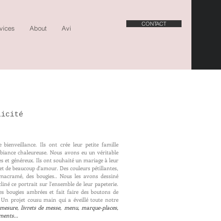
CONTACT
vices
About
Avis
Journal
licité
bienveillance. Ils ont crée leur petite famille
iance chaleureuse. Nous avons eu un véritable
 et généreux. Ils ont souhaité un mariage à leur
s et de beaucoup d'amour. Des couleurs pétillantes,
u macramé, des bougies.. Nous les avons dessiné
cliné ce portrait sur l'ensemble de leur papeterie.
s bougies ambrées et fait faire des boutons de
Un projet cousu main qui a éveillé toute notre
 mesure, livrets de messe, menu, marque-places,
ments...