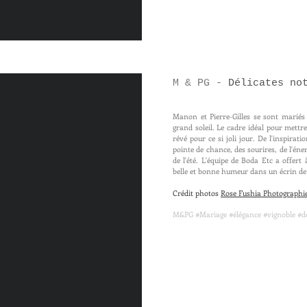
M & PG -
Délicates no
Manon et Pierre-Gilles se sont marié
grand soleil. Le cadre idéal pour mettre
révé pour ce si joli jour. De l'inspirat
pointe de chance, des sourires, de l'éne
de l'été. L'équipe de Boda Etc a offer
belle et bonne humeur dans un écrin de
Crédit photos
Rose Fushia Photographi
M&PG #Mariage #élégance #vignoble #do