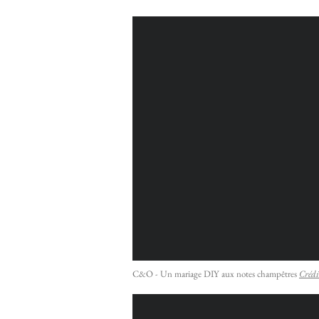
C&O - Un mariage DIY aux notes champêtres
Crédi