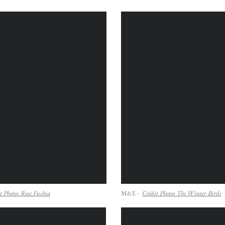
t Photos Rose Fushia
M&E -
Crédit Photos The Winter Birds