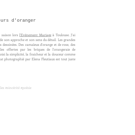
eurs d'oranger
a saison lors
l'Evénement Mariage
à Toulouse. J'ai
 de son approche et son sens du détail. Les grandes
es dessinées. Des camaïeux d'orange et de rose, des
lles offertes par les briques de l'orangeraie de
si la simplicité, la fraicheur et la douceur comme
ltat photographié par Elena Fleutiaux est tout juste
es #sincérité #poésie