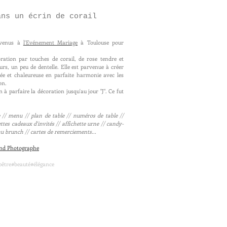
ans un écrin de corail
 venus à
l'Evénement Mariage
à Toulouse pour
ation par touches de corail, de rose tendre et
urs, un peu de dentelle. Elle est parvenue à créer
née et chaleureuse en parfaite harmonie avec les
on.
à parfaire la décoration jusqu'au jour "J". Ce fut
/ menu // plan de table // numéros de table //
ttes cadeaux d'invités // affichette urne // candy-
nu brunch // cartes de remerciements...
and Photographe
être#beauté#élégance