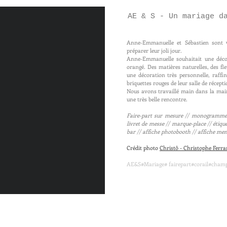
AE & S - Un mariage d
Anne-Emmanuelle et Sébastien sont
préparer leur joli jour.
Anne-Emmanuelle souhaitait une décor
orangé. Des matières naturelles, des fle
une décoration très personnelle, raffi
briquettes rouges de leur salle de récepti
Nous avons travaillé main dans la main 
une très belle rencontre.
Faire-part sur mesure // monogramme /
livret de messe // marque-place // étique
bar // affiche photobooth // affiche me
Crédit photo
Christô - Christophe Ferr
AE&S#Mariage# fairepart#corail#champ