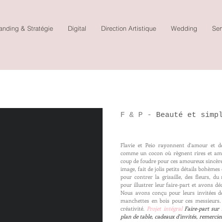
anding & Stratégie
Digital
Direction Artistique
Wedding
Ser
F & P -
Beauté et simp
Flavie et Peio rayonnent d'amour et de 
comme un cocon où règnent rires et amb
coup de foudre pour ces amoureux sincères
image, fait de jolis petits détails bohème
pour contrer la grisaille, des fleurs, d
pour illustrer leur faire-part et avons dé
Nous avons conçu pour leurs invitées de
manchettes en bois pour ces messieurs. 
créativité.
Projet intégral
Faire-part sur
plan de table, cadeaux d'invités, remercie