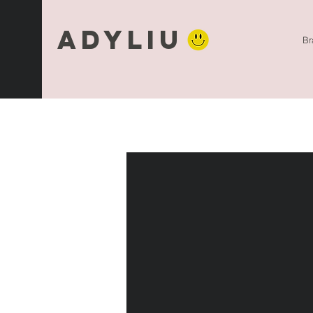
Adyliu
Br