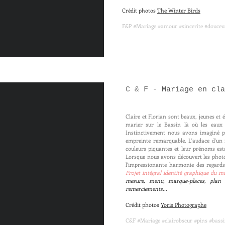
Crédit photos
The Winter Birds
F&P #Mariage #amour #sincerite #douceur
C & F -
Mariage en cla
Claire et Florian sont beaux, jeunes et ép
marier sur le Bassin là où les eaux 
Instinctivement nous avons imaginé po
empreinte remarquable. L'audace d'un f
couleurs piquantes et leur prénoms es
Lorsque nous avons découvert les photo
l'impressionante harmonie des regards
Projet intégral identité graphique du m
mesure, menu, marque-places, plan 
remerciements...
Crédit photos
Yoris Photographe
C&F #Mariage #clairobscur #pins #bassi