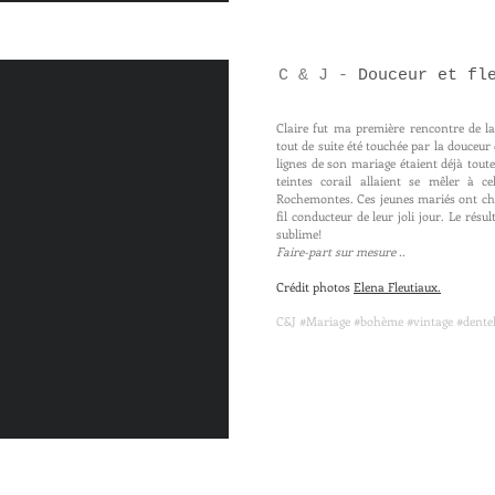
C & J -
Douceur et fl
Claire fut ma première rencontre de l
tout de suite été touchée par la douceur
lignes de son mariage étaient déjà tout
teintes corail allaient se mêler à ce
Rochemontes. Ces jeunes mariés ont choi
fil conducteur de leur joli jour. Le résu
sublime!
Faire-part sur mesure ..
Crédit photos
Elena Fleutiaux.
C&J #Mariage #bohème #vintage #dentell