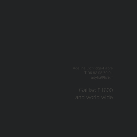
Adeline Dottridge-Fabre
T. 06 82 95 79 91
adyliu@live.fr
Gaillac 81600
and world wide