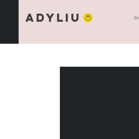
Adyliu
Br