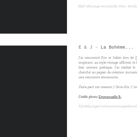
M&P #Mariage #rockabilly #60s #holl
E & J -
La Bohème...
J'ai rencontré Eve et Julien lors de
inspirant, au style vintage affirmé, Je
leur univers poétique. J'ai réalisé l
cherché un papier de création incrusté
une rencontre emouvante.
Faire-part sur mesure // livre d'or // 
Crédit photo
Emmanuelle B.
E&J#Mariage# bohème#vintage#dentell