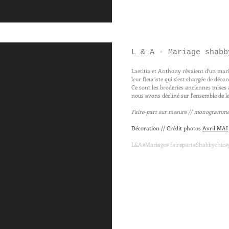
L & A - Mariage shabb
Laetitia et Anthony rêvaient d'un mar
leur fleuriste qui s'est chargée de décore
Ce sont les broderies anciennes mises
nous avons décliné sur l'ensemble de le
Faire-part sur mesure // monogramme /
Décoration // Crédit photos
Avril MAI
L&A#Mariage# fairepart#Shabbychic#g