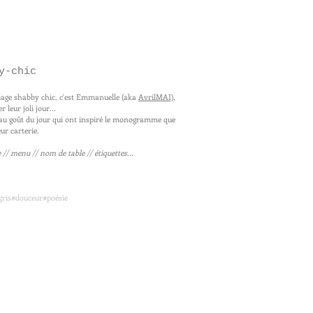
y-chic
iage shabby chic, c'est Emmanuelle (aka
AvrilMAI)
,
r leur joli jour...
 au goût du jour qui ont inspiré le monogramme que
ur carterie.
/ menu // nom de table // étiquettes...
ris#douceur#poésie