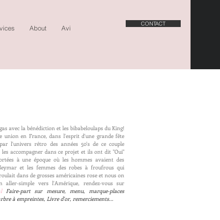
CONTACT
vices
About
Avis
Journal
gas avec la bénédiction et les bibabeloulaps du King!
tte union en France, dans l'esprit d'une grande fête
par l'univers rétro des années 50's de ce couple
es accompagner dans ce projet et ils ont dit "Oui"
portées à une époque où les hommes avaient des
Neymar et les femmes des robes à froufrous qui
 roulait dans de grosses américaines rose et nous on
 aller-simple vers l'Amérique, rendez-vous sur
ral
Faire-part sur mesure, menu, marque-places
arbre à empreintes, Livre d'or, remerciements...