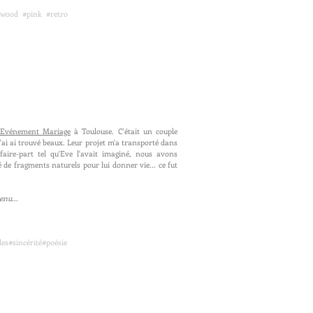
ywood #pink #retro
l'Evénement Mariage
à Toulouse. C'était un couple
 l'ai ai trouvé beaux. Leur projet m'a transporté dans
e faire-part tel qu'Eve l'avait imaginé, nous avons
 de fragments naturels pour lui donner vie... ce fut
menu...
es#sincérité#poésie