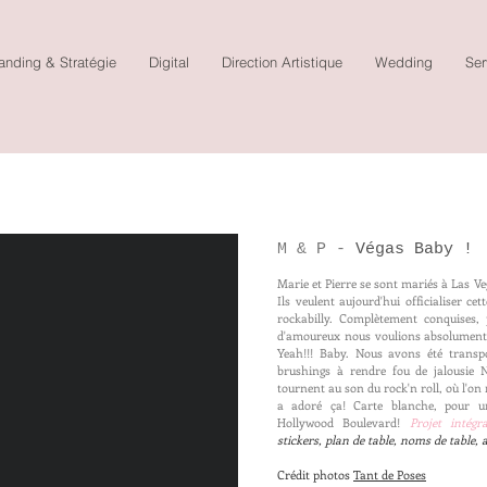
anding & Stratégie
Digital
Direction Artistique
Wedding
Ser
M & P -
Végas Baby !
Marie et Pierre se sont mariés à Las Ve
Ils veulent aujourd'hui officialiser ce
rockabilly. Complètement conquises, 
d'amoureux nous voulions absolument l
Yeah!!! Baby. Nous avons été trans
brushings à rendre fou de jalousie 
tournent au son du rock'n roll, où l'on
a adoré ça! Carte blanche, pour un
Hollywood Boulevard!
Projet intég
stickers, plan de table, noms de table, 
Crédit photos
Tant de Poses