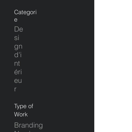
Categori
e
De
si
gn
d'i
nt
éri
eu
r
Type of
Work
Branding