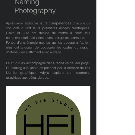
Naming
Photography
éprouvé leurs compétences
Après avoir
chacune de
son côté durant leurs premières années d'entreprise,
Claire et Julie ont décidé de mettre à profit leur
complémentarité en lançant une entreprise commune.
Fortes d'une énergie motrice qui les pousse à l'action,
elles ont a coeur de bousculer les codes du design
d'intérieur en s'affirmant avec audace.
Le studio les accompagne dans l'éclosion de leur projet.
Du naming à la photo en passant par la création de leur
identité graphique, Adyliu explore son approche
graphique aux côtés du duo.