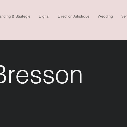
anding & Stratégie
Digital
Direction Artistique
Wedding
Ser
Bresson