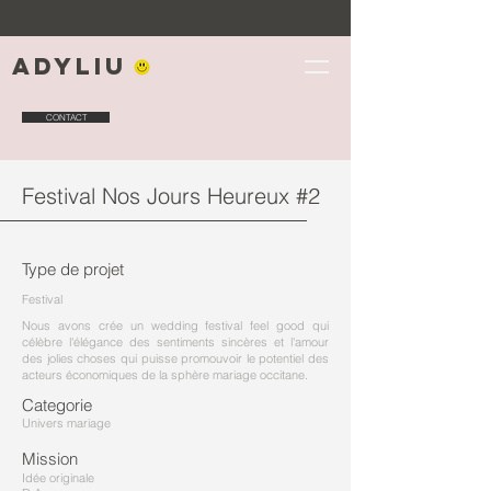
Adyliu
CONTACT
Festival Nos Jours Heureux #2
Type de projet
Festival
Nous avons crée un wedding festival feel good qui
célèbre l'élégance des sentiments sincères et l'amour
des jolies choses qui puisse promouvoir le potentiel des
acteurs économiques de la sphère mariage occitane.
Categorie
Univers mariage
Mission
Idée originale