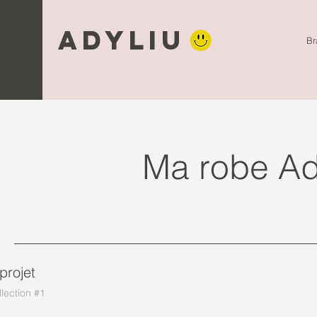
Adyliu
Br
Ma robe Ad
projet
lection #1